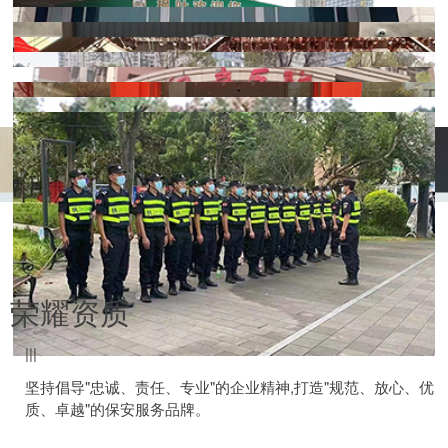
2023世界交通运输大会
万达广场开工
宜昌万豪中心
顾连康复医院
郑州·一冶工地
星海虹城·戏码头
世界华侨会
荣耀资质
枫叶教育
洪山礼堂
光谷资本大厦
|||
中国5G+工业互联网大会
万泰新工农人直播大赛
梧桐妇产科医院
坚持倡导"忠诚、责任、专业"的企业精神,打造"规范、放心、优
五粮液旗舰店开业
质、卓越"的保安服务品牌。
2019年武汉军运会
富士康工厂