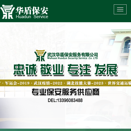
保
武
安
汉
公
华
司
盾